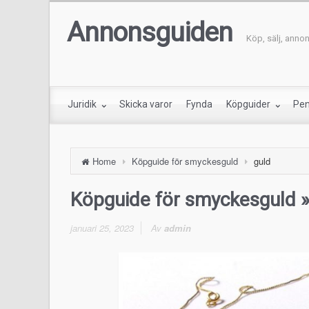
Annonsguiden
Köp, sälj, anno
Juridik
Skicka varor
Fynda
Köpguider
Pe
Home
Köpguide för smyckesguld
guld
Köpguide för smyckesguld
»
januari 25, 2023
Av
admin