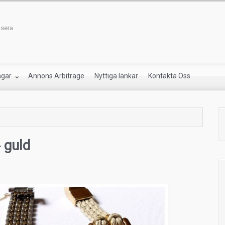
nsera
ngar
Annons Arbitrage
Nyttiga länkar
Kontakta Oss
 guld