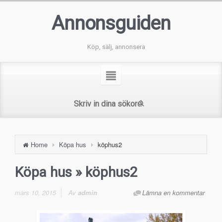
Annonsguiden
Köp, sälj, annonsera
Home
Köpa hus
köphus2
Köpa hus
» köphus2
mars 10, 2015
Av
admin
Lämna en kommentar