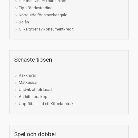
Hur man vinner i nätcasinot
Tips för daytrading
Köpguide för smyckesguld
Bolån
Olika typer av konsumentkredit
Senaste tipsen
Rakknivar
Matkassar
Undvik att bli lurad
Att hitta bra köp
Upprätta alltid ett Köpekontrakt
Spel och dobbel