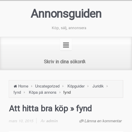
Annonsguiden
Köp, sälj, annonsera
Home
Uncategorized
Köpguider
Juridik
fynd
Köpa på annons
fynd
Att hitta bra köp
» fynd
mars 10, 2015
Av
admin
Lämna en kommentar