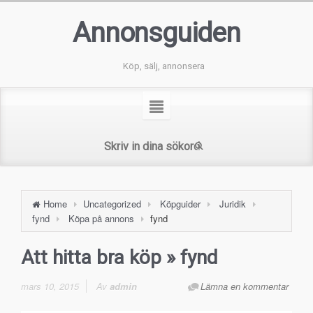
Annonsguiden
Köp, sälj, annonsera
Home
Uncategorized
Köpguider
Juridik
fynd
Köpa på annons
fynd
Att hitta bra köp
» fynd
mars 10, 2015
Av
admin
Lämna en kommentar